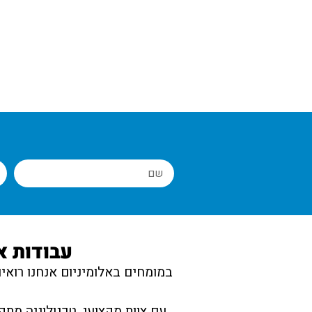
מעקה למרפסת
עבודות א
במומחים באלומיניום אנחנו רואי
עם צוות מקצועי, טכנולוגיה מת