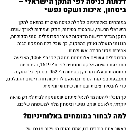
דלתות כניסה לפי התקן הישראלי –
ביטחון, איכות ושקט נפשי
במומחים באלומיניום כל דלת כניסה מיוצרת בהתאם לתקן
הישראלי הרשמי, שמבטיח בטיחות, חוזק ועמידות לאורך שנים.
התקן מגדיר דרישות מדויקות לעובי הפרופילים, סוגי הזכוכיות,
מנגנוני הנעילה ואופן ההתקנה, כך שכל דלת מספקת הגנה
אמיתית מפני חדירה, אש ולחות.
הפרופילים עשויים אלומיניום מחוזק לפי ת"י 1068, הצביעה
מתבצעת בשיטה אלקטרוסטטית לפי ת"י 1519, והזכוכיות
מחוסמות ובעלות תו תקן בטיחות ת"י 952. בנוסף, כל התקנה
מתבצעת בפיקוח הנדסי ובהתאם לדרישות חוק רישום הקבלנים,
כדי להבטיח יציבות ובטיחות שימוש יומיומית.
כך תוכלו ליהנות מדלת אלומיניום שמעניקה לבית לא רק מראה
יוקרתי, אלא גם שקט נפשי וביטחון מלא למשפחה שלכם.
למה לבחור במומחים באלומיניום?
כאשר אתם בוחרים בנו, אתם נהנים משילוב מנצח של