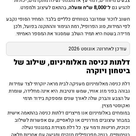
צבעים מיוחדים, דמוי עץ או מנגנוני נעילה מתקדמים, יכולות
להגיע גם
ל־8,000 ש״ח ומעלה
, בהתאם לעיצוב ולמפרט.
חשוב לזכור שמדובר בטווחים כלליים בלבד. המחיר הסופי נקבע
לפי המידות, סוג הפרופיל, רמת הגימור וההתקנה בפועל, ולכן
מדידה בשטח היא תמיד השלב שמסגור את המספר האמיתי.
עודכן לאחרונה: אוגוסט 2026
דלתות כניסה מאלומיניום, שילוב של
ביטחון ויוקרה
דלת כניסה מאלומיניום מעניקה לבית מראה יוקרתי לצד עמידות
גבוהה בפני מזג אוויר, שמש ורטיבות. היא אינה מחלידה, שומרת
על הצבע והברק שלה לאורך שנים ומספקת בידוד תרמי
ואקוסטי מצוין.
במומחים באלומיניום אנו מייצרים דלתות כניסה בהתאמה אישית
במבחר עיצובים מודרניים או קלאסיים, עם אפשרות לשילוב
זכוכית, חריטות ודמוי עץ. כל דלת מצוידת במנגנוני נעילה
בטיחותיים, בנויה מפרופילים חזקים ומגיעה עם אחריות מלאה.