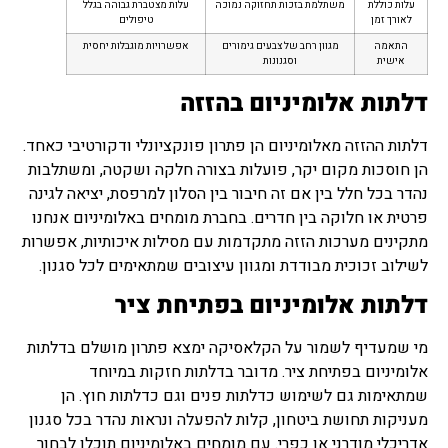
עלות כוללת
משתלמת בזכות תחזוקה נמוכה
עלות מצטברת גבוהה בגלל
לאורך זמן
טיפולים
התאמה
מגוון רחב של צבעים גימורים
אפשרויות מוגבלות יחסית
אישית
וסגנונות
דלתות אלומיניום בהזזה
דלתות ההזזה מאלומיניום הן פתרון פונקציונלי ודקורטיבי כאחד.
הן חוסכות מקום יקר, פועלות בצורה חלקה ושקטה, ומשתלבות
נהדר בכל חלל בין אם זה חיבור בין הסלון למרפסת, יציאה לגינה
פרטית או חלוקה בין חדרים. בחברת מומחים באלומיניום אנחנו
מתקינים מערכות הזזה מתקדמות עם מסילות איכותיות, אפשרות
לשילוב זכוכית מבודדת ומגוון עיצובים שמתאימים לכל סגנון.
דלתות אלומיניום בפתיחת ציר
מי שמעדיף לשמור על הקלאסיקה ימצא פתרון מושלם בדלתות
אלומיניום בפתיחת ציר. מדובר בדלתות חזקות במיוחד
שמתאימות גם לשימוש כדלתות פנים וגם כדלתות חוץ. הן
מעניקות תחושת ביטחון, קלות להפעלה ונראות נהדר בכל סגנון
אדריכלי מודרני או כפרי. עם מומחים באלומיניום תוכלו לבחור