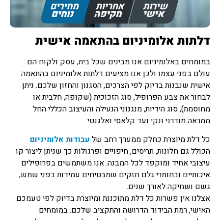
דלתות אלומיניום בהתאמה אישית
במומחים באלומיניום אנו מבינים שכל בית, עסק ולקוח הם
עולם בפני עצמו ולכן אנו מציעים דלתות אלומיניום בהתאמה
אישית שנבנות בדיוק לפי הצרכים, הסגנון והחזון שלכם. ניתן
לבחור את צבע הפרופיל, סוג הזכוכית (שקופה, חלבית או
מחוסמת), סוג הידיות, מנגנוני הנעילה והעיצוב הכללי החל
ממראה מודרני ונקי ועד קלאסי ואלגנטי.
כל דלת מיוצרת כחלק ממערך רחב של
עבודות אלומיניום
הכולל גם חלונות, תריסים, חיפויים ופרגולות כך שניתן ליצור קו
עיצובי אחיד ומוקפד לכל המבנה. אנו משתמשים בפרופילים
איכותיים ובחומרי גלם חזקים שמבטיחים עמידות בפני שמש,
גשם ושחיקה לאורך שנים.
אצלנו אין פשרות כל דלת מתוכננת ומיוצרת בדיוק לפי טעמכם
האישי, רמת הבידוד הדרושה והתקציב שלכם. במומחים