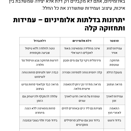
באלומיניום, אתם לא מקבלים רק דלת אלא יצירה שמשלבת בין
איכות, עיצוב ועמידות שתשדרג את כל החלל.
יתרונות בדלתות אלומיניום – עמידות
ותחזוקה קלה
פרמטר
דלת אלומיניום
דלת ברזל
עמידות למזג
אינה מחלידה ומתאימה מאוד
נוטה לחלודה ללא טיפול
אוויר
לאקלים הישראלי
וצביעה תקופתית
תחזוקה
מינימלית ניקוי קל עם מים וסבון
דורשת תחזוקה צבע וטיפול נגד
שוטפת
חלודה
משקל הדלת
קלה יחסית נוחה לפתיחה וסגירה
כבדה יותר ולעיתים פחות נוחה
לשימוש
מראה ועיצוב
מראה מודרני נקי ניתן להתאמה
מראה כבד וקלאסי פחות גמיש
אישית מלאה
בעיצוב
עמידות לאורך
שומרת על מראה חדש לאורך
עלולה להתקלף ולהישחק עם
זמן
שנים
הזמן
התאמה
מצוינת גם ליד הים ובאזורים לחים
פחות מתאימה ללא הגנה
לאזורי חוץ
מיוחדת
בידוד ורעש
בידוד טוב עם שילוב פרופילים
בידוד סביר תלוי בעובי ובמבנה
מתקדמים