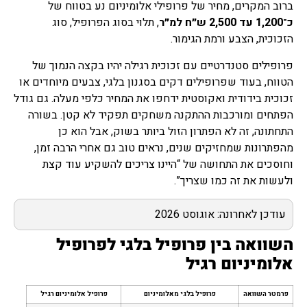
ברוב המקרים, מחיר של פרופילי אלומיניום נע בטווח של
כ־1,200 עד 2,500 ש״ח למ״ר
, תלוי בסוג הפרופיל, סוג
הזכוכית, הצבע ורמת הגימור.
פרופילים סטנדרטיים עם זכוכית רגילה יהיו בקצה הנמוך של
הטווח, בעוד שפרופילים דקים בסגנון בלגי, צבעים מיוחדים או
זכוכית בידודית ואקוסטית ידחפו את המחיר כלפי מעלה. גם גודל
הפתחים ומורכבות ההתקנה משחקים תפקיד לא קטן. בשורה
התחתונה, זה לא הפתרון הזול ביותר בשוק, אבל הוא כן
מהפתרונות שמחזיקים שנים, נראים טוב גם אחרי הרבה זמן,
וחוסכים את התחושה של “היינו צריכים להשקיע עוד קצת
ולעשות את זה כמו שצריך”.
עודכן לאחרונה: אוגוסט 2026
השוואה בין פרופיל בלגי לפרופיל
אלומיניום רגיל
פרמטר השוואה
פרופיל בלגי מאלומיניום
פרופיל אלומיניום רגיל