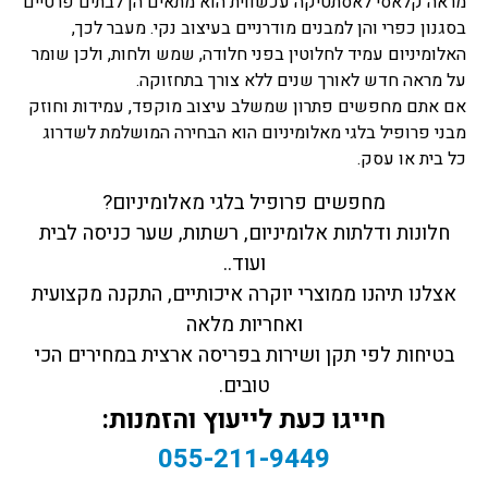
מראה קלאסי לאסתטיקה עכשווית הוא מתאים הן לבתים פרטיים
בסגנון כפרי והן למבנים מודרניים בעיצוב נקי. מעבר לכך,
האלומיניום עמיד לחלוטין בפני חלודה, שמש ולחות, ולכן שומר
על מראה חדש לאורך שנים ללא צורך בתחזוקה.
אם אתם מחפשים פתרון שמשלב עיצוב מוקפד, עמידות וחוזק
מבני פרופיל בלגי מאלומיניום הוא הבחירה המושלמת לשדרוג
כל בית או עסק.
מחפשים פרופיל בלגי מאלומיניום?
חלונות ודלתות אלומיניום, רשתות, שער כניסה לבית
ועוד..
אצלנו תיהנו ממוצרי יוקרה איכותיים, התקנה מקצועית
ואחריות מלאה
בטיחות לפי תקן ושירות בפריסה ארצית במחירים הכי
טובים.
חייגו כעת לייעוץ והזמנות:
055-211-9449