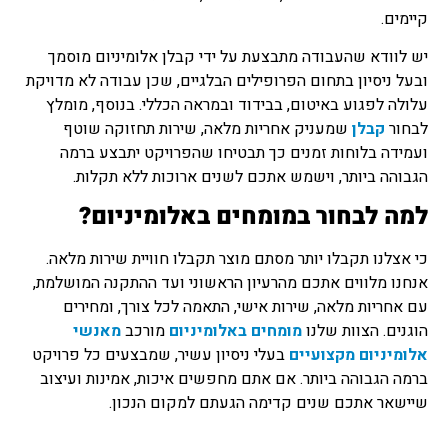
קיימים.
יש לוודא שהעבודה מתבצעת על ידי קבלן אלומיניום מוסמך
ובעל ניסיון בתחום הפרופילים הבלגיים, שכן עבודה לא מדויקת
עלולה לפגוע באיטום, בבידוד ובמראה הכללי. בנוסף, מומלץ
לבחור
קבלן
שמעניק אחריות מלאה, שירות תחזוקה שוטף
ועמידה בלוחות זמנים כך תבטיחו שהפרויקט יתבצע ברמה
הגבוהה ביותר, וישמש אתכם לשנים ארוכות ללא תקלות.
למה לבחור במומחים באלומיניום?
כי אצלנו תקבלו יותר מסתם מוצר תקבלו חוויית שירות מלאה.
אנחנו מלווים אתכם מהרעיון הראשוני ועד ההתקנה המושלמת,
עם אחריות מלאה, שירות אישי, התאמה לכל צורך, ומחירים
הוגנים. הצוות שלנו
מומחים באלומיניום
מורכב
מאנשי
אלומיניום מקצועיים
בעלי ניסיון עשיר, שמבצעים כל פרויקט
ברמה הגבוהה ביותר. אם אתם מחפשים איכות, אמינות ועיצוב
שיישאר אתכם שנים קדימה הגעתם למקום הנכון.