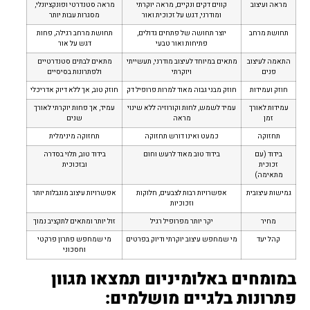
מראה ועיצוב
קווים דקים ונקיים, מראה יוקרתי
מראה סטנדרטי ופונקציונלי,
ומודרני, דגש על זכוכית ואור
מסגרות עבות יותר
תחושת מרחב
יוצר תחושה של פתחים גדולים,
תחושת מרחב רגילה, פחות
פתיחות ואור טבעי
דגש על אור
התאמה לעיצוב
מתאים במיוחד לעיצוב מודרני, תעשייתי
מתאים לבתים סטנדרטיים
פנים
ויוקרתי
ולפתרונות בסיסיים
חוזק ועמידות
חוזק מבני גבוה מאוד למרות פרופיל דק
חוזק טוב, אך ללא דיוק אדריכלי
עמידות לאורך
עמיד לשמש, לחות וקורוזיה ללא שינוי
עמיד, אך פחות יוקרתי לאורך
זמן
מראה
שנים
תחזוקה
כמעט ואינו דורש תחזוקה
תחזוקה מינימלית
בידוד (עם
בידוד טוב מאוד לרעש וחום
בידוד טוב, תלוי בסדרה
זכוכית
ובזכוכית
מתאימה)
גמישות עיצובית
אפשרויות רבות לצבעים, חלוקות
אפשרויות עיצוב מוגבלות יותר
וזכוכיות
מחיר
יקר יותר מפרופיל רגיל
זול יותר ומתאים לתקציב נמוך
קהל יעד
מי שמחפש עיצוב יוקרתי ודיוק בפרטים
מי שמחפש פתרון פרקטי
וחסכוני
במומחים באלומיניום תמצאו מגוון
פתרונות בלגיים מושלמים: