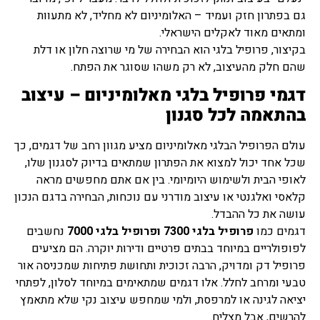
גם בפתרון חזק ועמיד – האלומיניום לא מחליד, לא מתעוות
ומתאים מאוד לאקלים הישראלי.
בקיצור, פרופיל בלגי הוא הבחירה של מי שרוצה חלון או דלת
שהם חלק מהעיצוב, לא רק משהו שסוגר את הפתח.
דגמי פרופיל בלגי מאלומיניום – עיצוב
בהתאמה לכל סגנון
עולם הפרופיל הבלגי מאלומיניום מציע מגוון רחב של דגמים, כך
שכל אחד יכול למצוא את הפתרון שמתאים בדיוק לסגנון שלו,
לאופי הבית ולשימוש היומיומי. בין אם אתם מחפשים מראה
קלאסי ואלגנטי או עיצוב מודרני עם נוכחות, הבחירה בדגם הנכון
עושה את כל ההבדל.
דגמים כמו
פרופיל בלגי 7300
ופרופיל בלגי 7000
נחשבים
לפופולריים במיוחד בבתים פרטיים ודירות יוקרה. הם מציעים
פרופיל דק ומדויק, הרבה זכוכית ותחושת פתיחות שמכניסה אור
טבעי ומרחב לחלל. אלו דגמים שמתאימים במיוחד לסלון, לפתחי
יציאה לגינה או למרפסת, ולמי שמחפש עיצוב נקי שלא מתאמץ
להרשים, אבל מצליח.