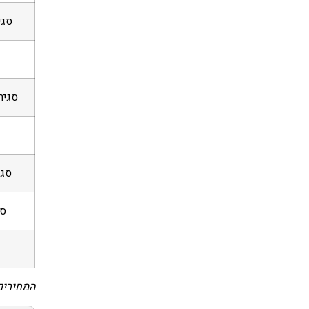
סגי
סגיר
סגי
סג
המחירים