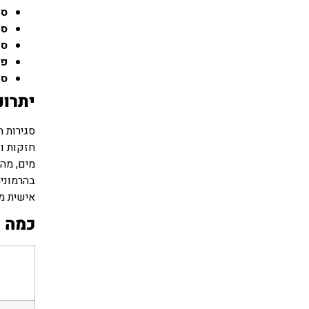
סג
סג
סג
פר
סג
יתרונ
סגירות ח
חזקות וק
מים, מה 
בהרמוניה
אישית מל
כמה ע