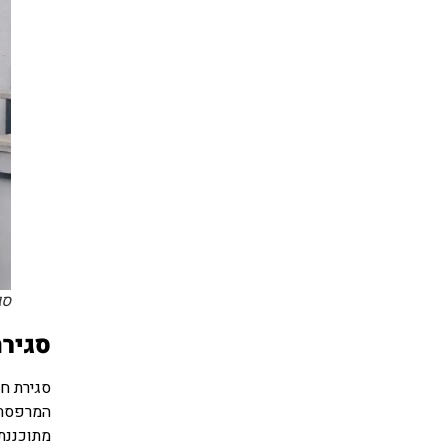
סג
סגירת
סגירת ח
המרפסת 
מתוכננת 