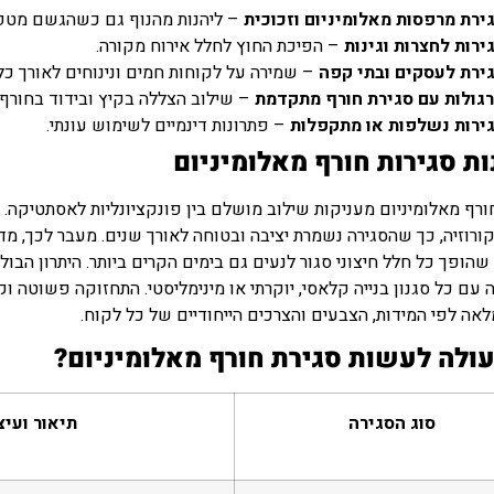
ירת מרפסות מאלומיניום וזכוכית
– ליהנות מהנוף גם כשהגשם מטפ
ירות לחצרות וגינות
– הפיכת החוץ לחלל אירוח מקורה.
ירת לעסקים ובתי קפה
– שמירה על לקוחות חמים ונינוחים לאורך כל
גולות עם סגירת חורף מתקדמת
– שילוב הצללה בקיץ ובידוד בחורף.
ירות נשלפות או מתקפלות
– פתרונות דינמיים לשימוש עונתי.
ות סגירות חורף מאלומיניום
ורף מאלומיניום מעניקות שילוב מושלם בין פונקציונליות לאסתטיקה. ה
ורוזיה, כך שהסגירה נשמרת יציבה ובטוחה לאורך שנים. מעבר לכך, מד
שהופך כל חלל חיצוני סגור לנעים גם בימים הקרים ביותר. היתרון הבו
 עם כל סגנון בנייה קלאסי, יוקרתי או מינימליסטי. התחזוקה פשוטה ו
אה לפי המידות, הצבעים והצרכים הייחודיים של כל לקוח.
ולה לעשות סגירת חורף מאלומיניום?
סוג הסגירה
תיאור ועיצ