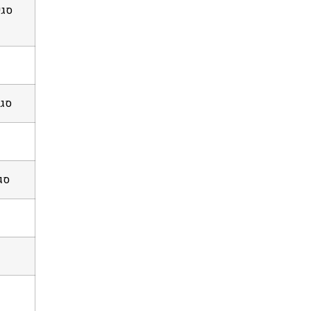
סגי
סגי
סג