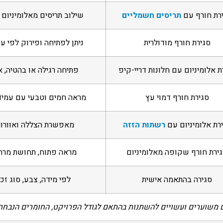
רת חורף עם
תריסים חשמליים
שילוב תריסים מאלומיניום 
סגירת חורף מודולרית
ניתן לפתיחה ופירוק לפי עו
ת אלומיניום עם חלונות דריי-קיפ
פתיחה רגילה או בהטיה, א
סגירת חורף דמוי עץ
מראה חמים וטבעי עם עמיד
רת אלומיניום עם
רשתות הזזה
מאפשרת הצללה ואוורור 
ירת חורף שקופה מאלומיניום
מראה פתוח, תחושת מרחב
סגירה בהתאמה אישית
לפי מידה, צבע, סוג זכ
 משוערים ועשויים להשתנות בהתאם לגודל הפרויקט, החומרים הנבחר