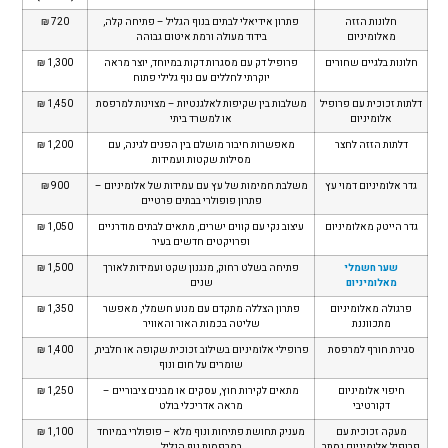
חלונות הזזה
פתרון אידיאלי לבתים בנוף הגליל – פתיחה קלה,
720 ₪
מאלומיניום
בידוד מעולה ורמת איטום גבוהה
חלונות בלגיים שחורים
פרופיל דק עם מסגרות דקות במיוחד, יוצר מראה
1,300 ₪
יוקרתי לחללים עם נוף גלילי פתוח
דלתות זכוכית עם פרופיל
משלבות בין שקיפות לאלגנטיות – מצוינות למרפסת
1,450 ₪
אלומיניום
או למשרד ביתי
דלתות הזזה לחצר
מאפשרות חיבור מושלם בין הפנים לגינה, עם
1,200 ₪
מסילות שקטות ועמידות
גדר אלומיניום דמוי עץ
משלבת חמימות של עץ עם עמידות של אלומיניום –
900 ₪
פתרון פופולרי בבתים פרטיים
גדר הייטק מאלומיניום
עיצוב נקי עם קווים ישרים, מתאים לבתים מודרניים
1,050 ₪
ופרויקטים חדשים בעיר
שער חשמלי
פתיחה בשלט רחוק, מנגנון שקט ועמידות לאורך
1,500 ₪
מאלומיניום
שנים
פרגולה מאלומיניום
פתרון הצללה מתקדם עם מנוע חשמלי, מאפשר
1,350 ₪
מתכווננת
שליטה בכמות האור והאוויר
סגירת חורף למרפסת
פרופילי אלומיניום בשילוב זכוכית שקופה או חלבית,
1,400 ₪
שומרים על חום ונוף
חיפוי אלומיניום
מתאים לקירות חוץ, עסקים או מבנים ציבוריים –
1,250 ₪
דקורטיבי
מראה אדריכלי בולט
מעקה זכוכית עם
מעניק תחושת פתיחות ונוף מלא – פופולרי במיוחד
1,100 ₪
פרופיל אלומיניום נסתר
במרפסות נוף הגליל