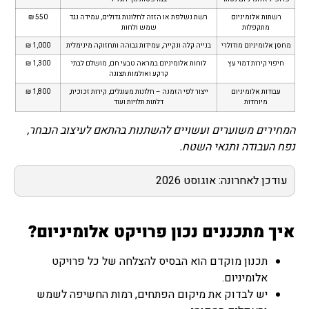
רשתות אלומיניום
רשת נשלפת או הזזה לחלונות גדולים, עמידה נגד
550 ₪
מתקפלות
שמש ולחות
מחסן אלומיניום מודולרי
בנייה קלה ונקייה, עמידות גבוהה ותחזוקה מינימלית
1,000 ₪
חיפוי קירות דמוי עץ
לוחות אלומיניום במראה טבעי חם, מושלם לבתי
1,300 ₪
קרקע ואולמות תצוגה
עבודות אלומיניום
ייצור לפי הזמנה – חלונות מעוגלים, קירות זכוכית,
1,800 ₪
מיוחדות
דלתות תלויות ועוד
המחירים משוערים ועשויים להשתנות בהתאם לעיצוב הנבחר,
נפח העבודה ותנאי השטח.
עודכן לאחרונה: אוגוסט 2026
איך מתכננים נכון פרויקט אלומיניום?
תכנון מוקדם הוא הבסיס להצלחה של כל פרויקט
אלומיניום.
יש לבדוק את מיקום הפתחים, רמות החשיפה לשמש