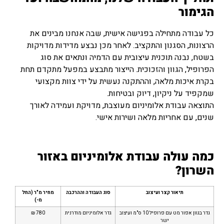
הגימור
כל עבודה מתחילה בפגישה אישית, שבה אנחנו מבינים את
הרצונות, הסגנון והתקציב. לאחר מכן נבצע מדידות מדויקות
בשטח, נבנה תוכנית עיצובית עם הדמיה ונתאים את סוג
הפרופיל, הגוון והזכוכית. הייצור מתבצע במפעל מתקדם תחת
בקרת איכות מלאה, וההתקנה נעשית על ידי צוות מקצועי
שמקפיד על ניקיון, דיוק ובטיחות.
התוצאה עבודת אלומיניום מעוצבת, מדויקת ועמידה לאורך
שנים, עם אחריות מלאה ושירות אישי.
כמה עולה עבודת אלומיניום באזור
השרון?
תיאור קצר ועיצוב
סוג העבודה וההרכבה
מחיר מ"ר (החל
מ-)
גדר בגוון אפור מט עם פרופיל 10 ס"מ ועיצוב
גדר אלומיניום מודרנית
780 ₪
ישר