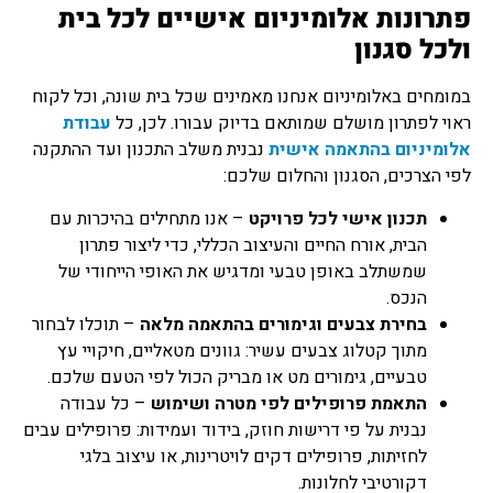
פתרונות אלומיניום אישיים לכל בית
ולכל סגנון
במומחים באלומיניום אנחנו מאמינים שכל בית שונה, וכל לקוח
ראוי לפתרון מושלם שמותאם בדיוק עבורו. לכן, כל
עבודת
אלומיניום בהתאמה אישית
נבנית משלב התכנון ועד ההתקנה
לפי הצרכים, הסגנון והחלום שלכם:
תכנון אישי לכל פרויקט
– אנו מתחילים בהיכרות עם
הבית, אורח החיים והעיצוב הכללי, כדי ליצור פתרון
שמשתלב באופן טבעי ומדגיש את האופי הייחודי של
הנכס.
בחירת צבעים וגימורים בהתאמה מלאה
– תוכלו לבחור
מתוך קטלוג צבעים עשיר: גוונים מטאליים, חיקויי עץ
טבעיים, גימורים מט או מבריק הכול לפי הטעם שלכם.
התאמת פרופילים לפי מטרה ושימוש
– כל עבודה
נבנית על פי דרישות חוזק, בידוד ועמידות: פרופילים עבים
לחזיתות, פרופילים דקים לויטרינות, או עיצוב בלגי
דקורטיבי לחלונות.