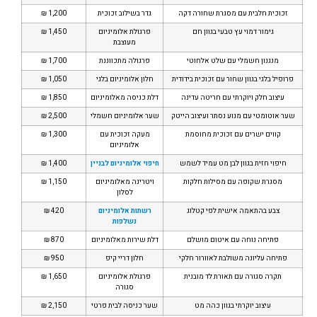
זכוכית חלבית עם מסגרת שחורה דקה
גדר בשילוב זכוכית
1,200 ₪
גימור דמוי עץ טבעי בגוון חם
פרגולת אלומיניום
1,450 ₪
מעוצבת
מנגנון חשמלי עם שלט אלחוטי
פרגולה מתכווננת
1,700 ₪
פרופיל בלגי בגוון שחור עם זכוכית בידודית
חלון אלומיניום בלגי
1,050 ₪
עיצוב חלק ויוקרתי עם חריטה עדינה
דלת כניסה מאלומיניום
1,850 ₪
שער אוטומטי עם מנוע נסתר ועיצוב הייטק
שער אלומיניום חשמלי
2,500 ₪
קווים ישרים עם זכוכית מחוסמת
מעקה זכוכית עם
1,300 ₪
אלומיניום
חיפוי חזית בגוון לבן מט עמיד לשמש
חיפוי אלומיניום לבניין
1,400 ₪
מסגרת שקופה עם מסילות חלקות
ויטרינה מאלומיניום
1,150 ₪
לסלון
צבע בהתאמה אישית לפי קטלוג
רשתות אלומיניום
420 ₪
נשלפות
פתיחה נוחה עם איטום מושלם
דלת שירות מאלומיניום
870 ₪
פתיחה עליונה משולבת לאוורור חלקי
חלון דריי קיפ
950 ₪
תקרה סגורה עם תאורת לד מובנית
פרגולת אלומיניום
1,650 ₪
סגורה
עיצוב יוקרתי בגוון כהה מט
שער כניסה לבית פרטי
2,150 ₪