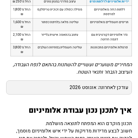
ידיות אלומיניום לדלתות פנים
עיצוב מודרני במגוון גוונים
החל מ־250 ₪
דלתות הזזה מאלומיניום
מסילה כפולה עם זכוכית טריפלקס
החל מ־1,800
למרפסת
₪
תריסים חשמליים מאלומיניום
שליטה מלאה בלחיצת כפתור
החל מ־1,600
₪
גדר אלומיניום דקורטיבית עם
עיצוב בהתאמה אישית בלייזר
החל מ־2,100
דוגמה חרוטה
₪
פרגולות אלומיניום מתכווננות
שליטה חשמלית בפתיחת השלבים
החל מ־3,800
₪
המחירים משוערים ועשויים להשתנות בהתאם לנפח העבודה,
העיצוב הנבחר ותנאי השטח.
עודכן לאחרונה: אוגוסט 2026
איך לתכנן נכון עבודת אלומיניום
תכנון מוקדם הוא המפתח לתוצאה מושלמת.
חשוב לבצע מדידות מדויקות על ידי איש אלומיניום מוסמך,