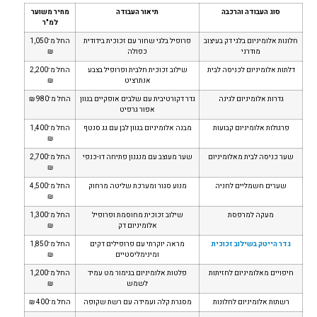
סוג העבודה והרכבה
תיאור העבודה
מחיר משוער
למ"ר
חלונות אלומיניום בלגי דק בעיצוב
פרופיל בלגי שחור עם זכוכית בידודית
החל מ־1,050
מודרני
כפולה
₪
דלתות אלומיניום לכניסה לבית
שילוב זכוכית חלבית ופרופיל בצבע
החל מ־2,200
אנתרציט
₪
גדרות אלומיניום לגינה
גדר דקורטיבית עם שלבים אופקיים בגוון
החל מ־980 ₪
אפור גרפיט
פרגולות אלומיניום קבועות
מבנה אלומיניום בגוון לבן עם גג סנטף
החל מ־1,400
₪
שער כניסה לבית מאלומיניום
שער מעוצב עם מנגנון פתיחה דו-כנפי
החל מ־2,700
₪
שערים חשמליים לחניה
מנוע סגור ומערכת שליטה מרחוק
החל מ־4,500
₪
מעקה למרפסת
שילוב זכוכית מחוסמת ופרופיל
החל מ־1,300
אלומיניום דק
₪
גדר הייטק בשילוב זכוכית
מראה יוקרתי עם פרופילים דקים
החל מ־1,850
ומינימליסטיים
₪
חיפויים מאלומיניום לחזיתות
פלטות אלומיניום בגימור מט עמיד
החל מ־1,200
לשמש
₪
רשתות אלומיניום לחלונות
מסגרת קלה ועמידה עם רשת שקופה
החל מ־400 ₪