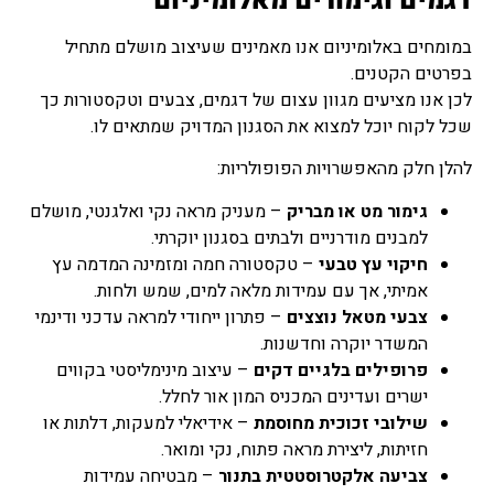
דגמים וגימורים מאלומיניום
במומחים באלומיניום אנו מאמינים שעיצוב מושלם מתחיל
בפרטים הקטנים.
לכן אנו מציעים מגוון עצום של דגמים, צבעים וטקסטורות כך
שכל לקוח יוכל למצוא את הסגנון המדויק שמתאים לו.
להלן חלק מהאפשרויות הפופולריות:
גימור מט או מבריק
– מעניק מראה נקי ואלגנטי, מושלם
למבנים מודרניים ולבתים בסגנון יוקרתי.
חיקוי עץ טבעי
– טקסטורה חמה ומזמינה המדמה עץ
אמיתי, אך עם עמידות מלאה למים, שמש ולחות.
צבעי מטאל נוצצים
– פתרון ייחודי למראה עדכני ודינמי
המשדר יוקרה וחדשנות.
פרופילים בלגיים דקים
– עיצוב מינימליסטי בקווים
ישרים ועדינים המכניס המון אור לחלל.
שילובי זכוכית מחוסמת
– אידיאלי למעקות, דלתות או
חזיתות, ליצירת מראה פתוח, נקי ומואר.
צביעה אלקטרוסטטית בתנור
– מבטיחה עמידות