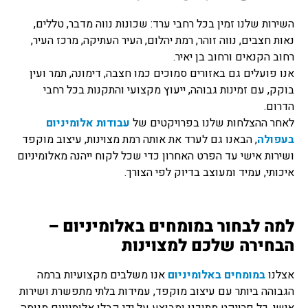
השירות שלנו זמין בכל רחבי ערד: שכונות נווה מדבר, טללים,
נאות חצבים, נווה זוהר, רמת יהלום, העיר העתיקה, מרכז העיר,
רחוב הקנאים ורחוב בן יאיר.
אנו פועלים גם באזורים סמוכים כמו חצבה, דימונה, תמר ועין
בוקק, עם זמינות גבוהה, ייעוץ מקצועי והתקנות בכל רחבי
הדרום.
לאחר ההצלחות שלנו בפרויקטים של
עבודות אלומיניום
בעפולה
, הבאנו גם לערד את אותה רמת מצוינות, עיצוב מוקפד
ושירות אישי עד הפרט האחרון כדי שכל לקוח ייהנה מאלומיניום
איכותי, עמיד ומעוצב בדיוק לפי הצורך.
למה לבחור במומחים באלומיניום –
הבחירה שלכם למצוינות
אצלנו
במומחים באלומיניום
אנו משלבים מקצועיות ברמה
הגבוהה ביותר עם עיצוב מוקפד, עמידות בלתי מתפשרת ושירות
אישי. כל פרויקט מתוכנן ומבוצע על ידי קבלן אלומיניום מנוסה,