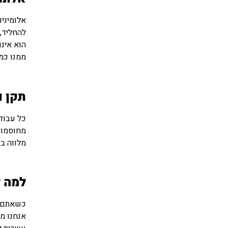
אלומיניו
להחליד,
הוא אינו
ממנו כמע
תקן ו
מחוסמות
מלווה בא
למה ל
כשאתם ב
אנחנו מש