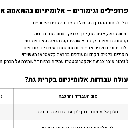
פרופילים וגימורים – אלומיניום בהתאמה א
כלו לבחור ממגוון רחב של דגמים וגימורים איכותיים:
וני שמפניה, אפור מט, לבן מבריק, שחור מט וברונזה.
סטורות דמויות עץ טבעי שמעניקות מראה חמים ויוקרתי.
לוב זכוכית חלבית או זכוכית מחוסמת בעיצובים מודרניים.
ופילים בלגיים דקים ומעודנים במראה קלאסי או תעשייתי.
 גימור עובר צביעה אלקטרוסטטית עמידה במיוחד לשמירה על הברק וה
ולה עבודות אלומיניום בקרית גת?
סוג העבודה והרכבה
זמ
חלון אלומיניום בגוון לבן עם זכוכית בידודית
דלת אלומיניום מעוצבת עם זכוכית חלבית
0