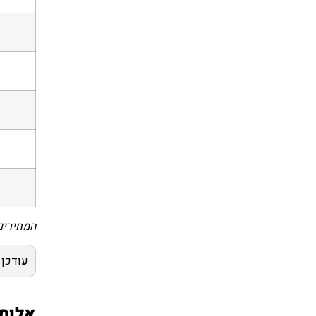
המחירים
עודכן ל
אלומי