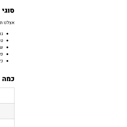
סוגי 
אצלנו תו
גו
טק
שי
פר
כל
כמה ע