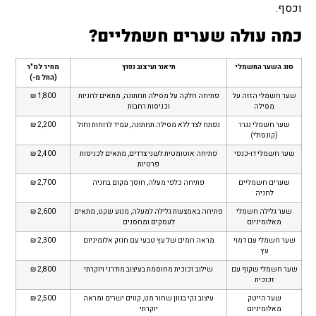
וכסף.
כמה עולה שערים חשמליים?
סוג השער החשמלי
תיאור ועיצוב נפוץ
מחיר למ"ר
(החל מ-)
שער חשמלי הזזה על
פתיחה חלקה על מסילה תחתונה, מתאים לחניות
1,800 ₪
מסילה
וכניסות רחבות
שער חשמלי נגרר
נפתח לצד ללא מסילה תחתונה, עמיד לרוחות וחול
2,200 ₪
(קונסולי)
שער חשמלי דו-כנפי
פתיחה אוטומטית לשני צדדים, מתאים לכניסות
2,400 ₪
פרטיות
שערים חשמליים
פתיחה כלפי מעלה, חוסך מקום בחניה
2,700 ₪
לחניה
שער גלילה חשמלי
פתיחה באמצעות גלילה למעלה, מנוע שקט, מתאים
2,600 ₪
מאלומיניום
לעסקים ומחסנים
שער חשמלי עם דמוי
מראה חמים של עץ טבעי עם חוזק אלומיניום
2,300 ₪
עץ
שער חשמלי שקוף עם
שילוב זכוכית מחוסמת בעיצוב מודרני ויוקרתי
2,800 ₪
זכוכית
שער הייטק
עיצוב נקי בגוון שחור מט, קווים ישרים ומראה
2,500 ₪
מאלומיניום
יוקרתי