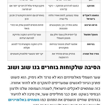
תחזוקה
כמעט לא דורש תחזוקה – ניקוי
תיקון נקודתי עלול להיות יקר יותר אם
קל וזהו
יש פגיעה
התאמה לאקלים
עומד בשמש, לחות ואוויר מלוח
באזורים עם רוחות חזקות צריך תכנון
בישראל
בלי בעיה
נכון
מראה ועיצוב
עיצוב מודרני, נקי, מגוון צבעים
פחות מתאים לסגנון עתיק או כפרי
וסגנונות
מאוד
משקל ותפעול
קל יחסית ולכן עובד חלק עם
שער קל דורש התקנה מדויקת
מנגנון חשמלי
למניעת רעידות
בטיחות
אפשר לשלב מנגנוני בטיחות
חייב התקנה מקצועית כדי למנוע
מתקדמים
תקלות
מחיר מול תמורה
מחזיק שנים ומחזיר את
יקר יותר משערי פלסטיק פשוטים
ההשקעה
הסיבה שלקוחות בוחרים בנו שוב ושוב
שער חשמלי מאלומיניום הוא לא טרנד ולא גימיק. הוא פשוט
פתרון הגיוני לאנשים שמעדיפים להתקדם ולא לחזור אחורה.
כזה שמתאים לאקלים הישראלי, לשגרה העמוסה שלנו ולרצון
הבסיסי בשקט. ואם כבר מחליפים שער, אין סיבה לא להיעזר
בגורמים שחיים ונושמים את התחום כמו
מומחים באלומיניום