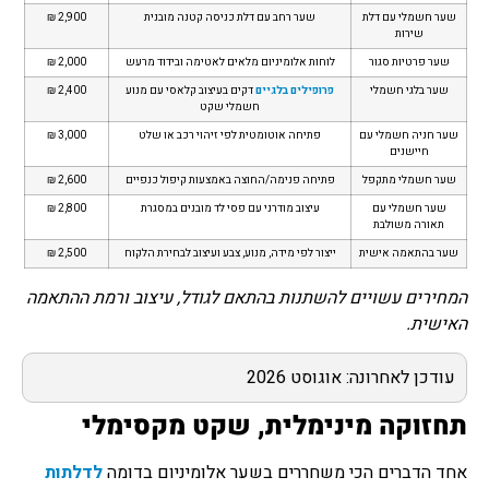
שער חשמלי עם דלת
שער רחב עם דלת כניסה קטנה מובנית
2,900 ₪
שירות
שער פרטיות סגור
לוחות אלומיניום מלאים לאטימה ובידוד מרעש
2,000 ₪
שער בלגי חשמלי
פרופילים בלגיים
דקים בעיצוב קלאסי עם מנוע
2,400 ₪
חשמלי שקט
שער חניה חשמלי עם
פתיחה אוטומטית לפי זיהוי רכב או שלט
3,000 ₪
חיישנים
שער חשמלי מתקפל
פתיחה פנימה/החוצה באמצעות קיפול כנפיים
2,600 ₪
שער חשמלי עם
עיצוב מודרני עם פסי לד מובנים במסגרת
2,800 ₪
תאורה משולבת
שער בהתאמה אישית
ייצור לפי מידה, מנוע, צבע ועיצוב לבחירת הלקוח
2,500 ₪
המחירים עשויים להשתנות בהתאם לגודל, עיצוב ורמת ההתאמה
האישית.
עודכן לאחרונה: אוגוסט 2026
תחזוקה מינימלית, שקט מקסימלי
אחד הדברים הכי משחררים בשער אלומיניום בדומה
לדלתות