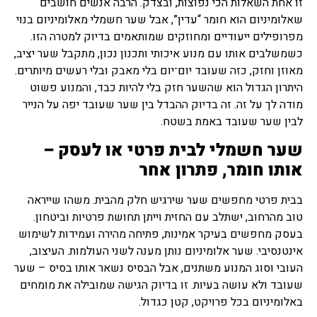
זו אחת השאלות הכי נפוצות, ובצדק. הרבה אנשים חושבים
שאלומיניום הוא חומר “עדין”, אבל שער חשמלי מאלומיניום בנוי
מפרופילים ייעודיים ומחוזקים שמותאמים בדיוק למטרה הזו.
כשמשלבים אותו עם מנוע איכותי ותכנון נכון, מתקבל שער יציב,
מאוזן וחזק, כזה שעובד יום־יום בלי מאבק ובלי רעשים מיותרים.
היתרון הגדול הוא שהשער חזק בלי להיות כבד, והמנוע פשוט
מודה לך על זה. זה בדיוק ההבדל בין שער שעובד יפה על הנייר
לבין שער שעובד באמת בשטח.
שער חשמלי לבית פרטי או לעסק –
אותו חומר, פתרון אחר
בבית פרטי מחפשים שער שירגיש חלק מהבית. משהו שייראה
טוב מהרחוב, ישתלב עם החזית וייתן תחושת פרטיות וביטחון.
בעסק מחפשים בעיקר אמינות, פתיחה מהירה ועמידות לשימוש
אינטנסיבי. שער אלומיניום נותן מענה לשני העולמות. העיצוב,
העובי וסוג המנוע משתנים, אבל הבסיס נשאר אותו בסיס – שער
שעובד ולא עושה בעיות. זו בדיוק הגישה שמובילה את מומחים
באלומיניום בכל פרויקט, קטן כגדול.