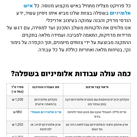
כל פרויקט מצליח מתחיל באיש מקצוע מנוסה. כל
איש
אלומיניום
בשפלה בצוות שלנו מביא איתו ניסיון עשיר, ידע
הנדסי מדויק והבנה עמוקה בעיצוב אדריכלי.
אנו מלווים את הלקוחות משלב התכנון ועד למסירה, עם דגש על
מדידות מדויקות, התאמה לסביבה ועמידה מלאה בתקנים.
ההתקנה מבוצעת על ידי צוותים מיומנים, תוך הקפדה על גימור
נקי, בטיחות מלאה ואחריות כוללת על כל עבודה.
כמה עולה עבודות אלומיניום בשפלה?
תיאור קצר ועיצוב
סוג העבודה וההרכבה
מחיר מ"ר
(החל מ-)
מקלחון זכוכית מחוסמת עם מסגרת אלומיניום דקה
מקלחון אלומיניום
1,200 ₪
בגוון שחור מט
בהתאמה אישית
תריס גלילה חשמלי שקט עם מנוע סמוי ולוחות
תריס אלומיניום חשמלי
980 ₪
בידוד
ארון אחסון חיצוני מאלומיניום עם דלתות הזזה וגג
ארון אלומיניום לגינה או
1,250 ₪
נגד גשם
למרפסת