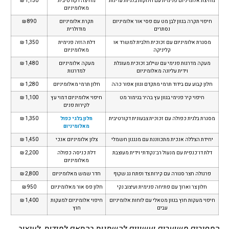
מחיצת אלומיניום פנימית עם חלוקות בלגיות עדינות
מחיצה דקורטיבית
1,150 ₪
מאלומיניום
חיפוי תקרה בגוון לבן מט עם פסי אור אלומיניום
תקרת אלומיניום
890 ₪
נסתרים
מודולרית
מסגרת אלומיניום עם זכוכית חלבית למשרד או
דלת הזזה פנימית
1,350 ₪
קליניקה
מאלומיניום
מעקה מדרגות פנימי עם שילוב זכוכית מעוגלת
מעקה אלומיניום
1,480 ₪
וידית עליונה מאלומיניום
למדרגות
חלון קבוע עם בידוד תרמי מתקדם וגוון אפור כהה
חלון תרמי מאלומיניום
1,280 ₪
חיפוי קיר פנימי בגוון עץ בהיר בגימור מט
חיפוי אלומיניום דמוי עץ
1,100 ₪
לקירות פנים
מסגרת בלגית כפולה עם זכוכית צבעונית דקורטיבית
חלון בלגי כפול
1,350 ₪
מאלומיניום
יחידת הצללה אנכית מתכווננת עם מנגנון חשמלי
צלון אלומיניום אנכי
1,450 ₪
דלת דו־כנפית עם מנעול רב־נקודתי וידית מעוצבת
דלת כניסה כפולה
2,200 ₪
מאלומיניום
פרגולה חצר סגורה עם קירות צד ופתח גג שקוף
חדר שמש מאלומיניום
2,800 ₪
חלון צר וארוך עם פתיחה פנימית ועיצוב נקי
חלון פס אור מאלומיניום
950 ₪
חיפוי מעקות חוץ בגוון מטאלי עם לוחות אלומיניום
חיפוי אלומיניום למעקות
1,400 ₪
עבים
חוץ
המחירים משוערים ועשויים להשתנות בהתאם למידות, לעיצוב