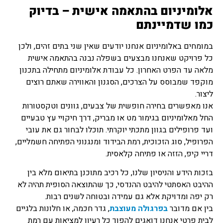
אלומיניום בהתאמה אישית – בדיוק
כמו שדמיינתם
במומחים באלומיניום אנחנו יודעים שאין שני בתים זהים, ולכן
כל פרויקט שאנחנו מבצעים בשפלה נבנה בהתאמה אישית
מלאה עד הפרט האחרון. כל עבודת אלומיניום מתחילה בתכנון
מוקפד שמבוסס על הצרכים, הסגנון והאווירה שאתם רוצים
ליצור.
אנו מאפשרים בחירה חופשית של צבעים, גוונים וטקסטורות
החל מאלומיניום בגימור מט או מבריק, דרך חיקויי עץ טבעיים
ועד פרופילים בגוון מתכתי יוקרתי. תוכלו לבחור גם את עובי
הפרופיל, סוג הזכוכית, רמת הבידוד ומנגנוני הפתיחה חשמליים,
דריי קיפ, הזזה או פתיחה קלאסית.
בזכות הידע והניסיון שלנו, כל רכיב מתוכנן בתיאום מלא בין
ההיבט האסתטי להיבט ההנדסי, כך שהתוצאה הסופית תהיה לא
רק יפה ומדויקת אלא גם עמידה ובטוחה לשנים רבות.
בין אם מדובר
בפרגולה מעוצבת
, גדר חכמה, או חלונות בלגיים
לבית פרטי אנחנו דואגים להפוך כל רעיון למציאות עם רמת